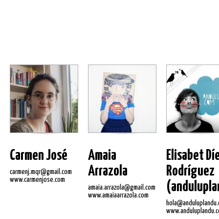
Carmen José
Amaia
Elisabet Dí
Arrazola
Rodríguez
carmenj.mqr@gmail.com
www.carmenjose.com
(andulupla
amaia.arrazola@gmail.com
www.amaiaarrazola.com
hola@anduluplandu
www.anduluplandu.