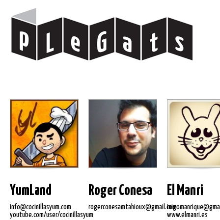
YumLand
Roger Conesa
El Manri
info@cocinillasyum.com
rogerconesamtahioux@gmail.com
inigomanrique@gmai
youtube.com/user/cocinillasyum
www.elmanri.es