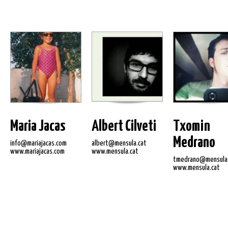
Maria Jacas
Albert Cilveti
Txomin
Medrano
info@mariajacas.com
albert@mensula.cat
www.mariajacas.com
www.mensula.cat
tmedrano@mensula.
www.mensula.cat